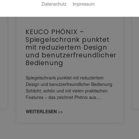
Datenschutz
Impressum
KEUCO PHÖNIX –
Spiegelschrank punktet
mit reduziertem Design
und benutzerfreundlicher
Bedienung
Spiegelschrank punktet mit reduziertem
Design und benutzerfreundlicher Bedienung
Schlicht, schön und mit vielen praktischen
Features – das zeichnet Phönix aus.…
WEITERLESEN >>