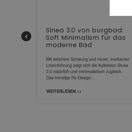
e |
Sinea 3.0 von burgbad:
Soft Minimalism für das
moderne Bad
nskomfort
s
Mit weichem Schwung und neuer, markanter
M NEO
Linienführung zeigt sich die Kollektion Sinea
owohl zum
3.0 natürlich und minimalistisch zugleich.
Das trendige Re-Design…
WEITERLESEN >>