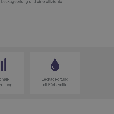
e Leckageortung und eine effiziente
chall-
Leckageortung
eortung
mit Färbemittel