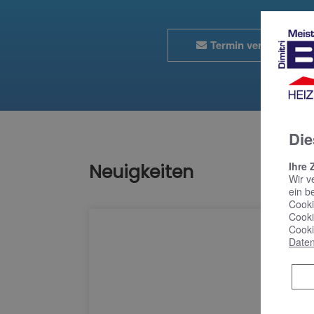
Termin vereinbaren
Die
Ihre 
Neuigkeiten
Wir v
ein b
Cooki
Cooki
Cooki
Daten