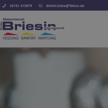
02151 415979
dimitri.bries@Yahoo.de